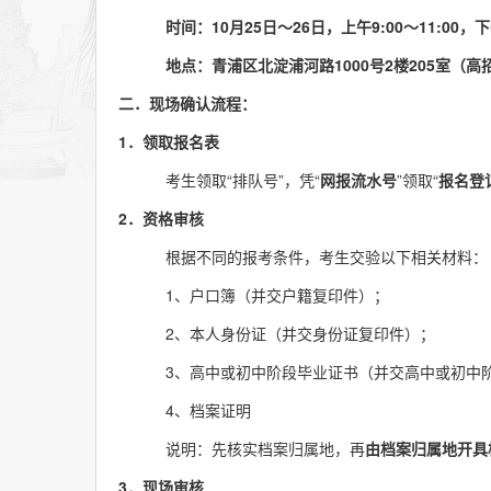
时间：
10月
25
日～
26
日，上午
9:00～11:00
地点：青浦区北淀浦河路
1000号2楼205室（
二．现场确认流程：
1．领取报名表
考生领取
“排队号”，凭“
网报流水号
”领取“
报名登
2．资格审核
根据不同的报考条件，考生交验以下相关材料：
1、户口簿（并交户籍复印件）；
2、本人身份证（并交身份证复印件）；
3、高中或初中阶段毕业证书（并交高中或初中
4、档案证明
说明：先核实档案归属地，再
由档案归属地开具
3．现场审核