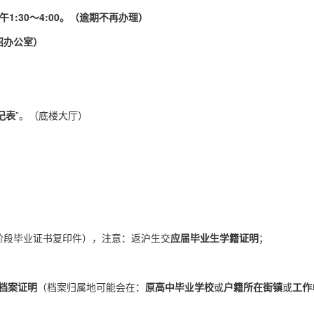
，下午1:30～4:00。（逾期不再办理）
高招办公室）
记表
”。（底楼大厅）
阶段毕业证书复印件），注意：返沪生交
应届毕业生
学籍
证明
；
档案证明
（档案归属地可能会在：
原高中毕业学校
或
户籍所在街镇
或
工作