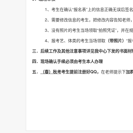
1、考生在确认“报名表”上的信息正确无误后签
2、需要修改信息的考生，把修改内容告知老师
3、没有照片的考生当场领取“拍照凭证”，并在
4、报考艺、体类的考生当场领取
（带照片）
“报
三．后续工作及其他注意事项详见我中心下发的书面材
四．现场确认手续必须由
考生本人
办理
五．
（春）秋考
考生
提前注册好
QQ
，
在老师提示下
加