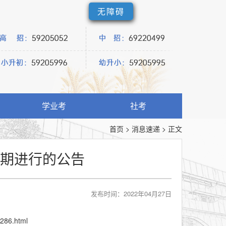
无障碍
学业考
社考
首页
>
消息速递
>
正文
延期进行的公告
发布时间：2022年04月27日
6286.html